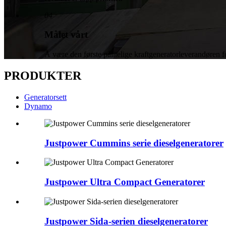
04
Målet vårt
Å være den første pålitelige kraftgeneratorleverandøren f
PRODUKTER
Generatorsett
Dynamo
Justpower Cummins serie dieselgeneratorer
Justpower Ultra Compact Generatorer
Justpower Sida-serien dieselgeneratorer