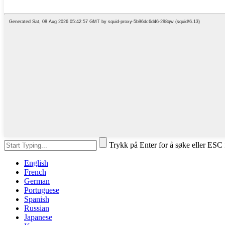
Trykk på Enter for å søke eller ESC 
English
French
German
Portuguese
Spanish
Russian
Japanese