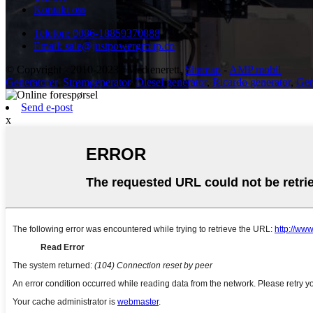
Kontakt oss
Telefon: 0086-18859370888
Email: sale@justpowergroup.co
© Copyright - 2010-2023 : Med enerett.
Sitemap
-
AMP mobil
Generatorer
,
Strømgenerator
,
Diesel generator
,
Ricardo generator
,
Gen
Send e-post
x