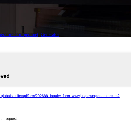
eratorer for hjemmet
,
Generator
,