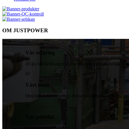
OM JUSTPOWER
01
Vår erfaring
20 års full dedikasjon til kraftproduksjonsvirksomhet gjø
02
Vårt team
Med full-dekke erfaring i denne bransjen, er vi veldig pr
03
Vår politikk
Kvalitet er topp prioritet.