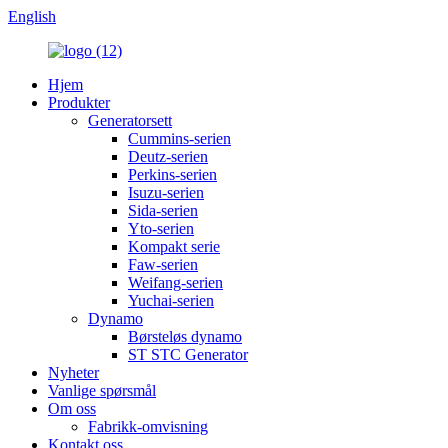
English
Hjem
Produkter
Generatorsett
Cummins-serien
Deutz-serien
Perkins-serien
Isuzu-serien
Sida-serien
Yto-serien
Kompakt serie
Faw-serien
Weifang-serien
Yuchai-serien
Dynamo
Børsteløs dynamo
ST STC Generator
Nyheter
Vanlige spørsmål
Om oss
Fabrikk-omvisning
Kontakt oss