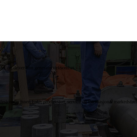
r vi, og driver kun generatorvirksomhet.
ofesjonelle innen FoU, produksjon, service og internasjonal markedsfør