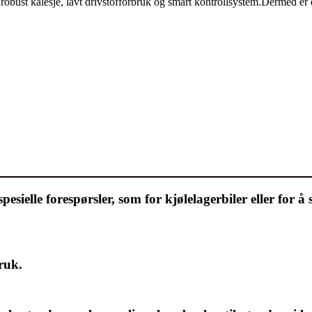
bust kalesje, lavt drivstofforbruk og smart kontrollsystem.Dermed er de
sielle forespørsler, som for kjølelagerbiler eller for å se
bruk.