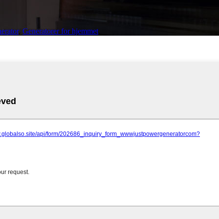
erator
,
Generatorer for hjemmet
,