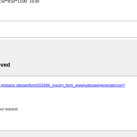
650*850*1100
1030