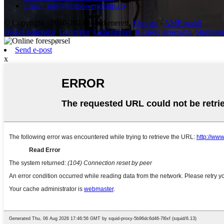
Email: sale@justpowergroup.co
© Copyright - 2010-2023 : Med enerett.
Sitemap
-
AMP mobil
Diesel generator
,
Generator
,
Generatorer
,
Ricardo generator
,
Strømgen
Send e-post
x