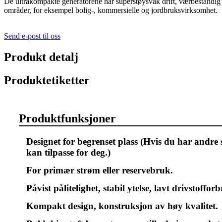
De ultrakompakte generatorene har superstøysvak drift, værbestandig ro
områder, for eksempel bolig-, kommersielle og jordbruksvirksomhet.
Send e-post til oss
Produkt detalj
Produktetiketter
Produktfunksjoner
Designet for begrenset plass (Hvis du har andre spe
kan tilpasse for deg.)
For primær strøm eller reservebruk.
Påvist pålitelighet, stabil ytelse, lavt drivstoffor
Kompakt design, konstruksjon av høy kvalitet.