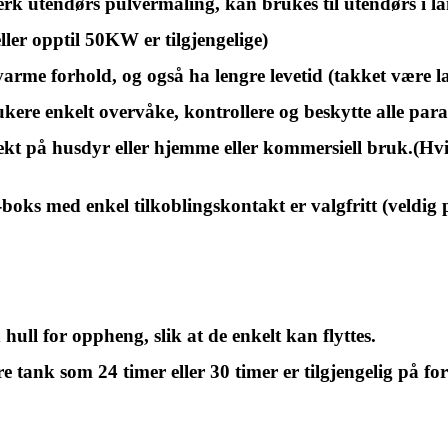
terk utendørs pulvermaling, kan brukes til utendørs i la
er opptil 50KW er tilgjengelige)
t varme forhold, og også ha lengre levetid (takket være
re enkelt overvåke, kontrollere og beskytte alle param
ekt på husdyr eller hjemme eller kommersiell bruk.(Hvi
ks med enkel tilkoblingskontakt er valgfritt (veldig pra
 hull for oppheng, slik at de enkelt kan flyttes.
e tank som 24 timer eller 30 timer er tilgjengelig på for