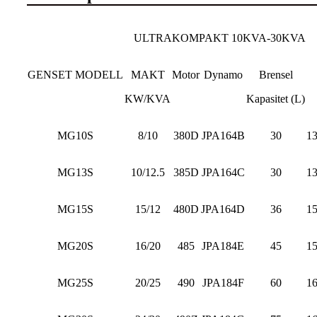
ULTRAKOMPAKT 10KVA-30KVA
GENSET MODELL
MAKT
Motor
Dynamo
Brensel
KW/KVA
Kapasitet (L)
MG10S
8/10
380D
JPA164B
30
1
MG13S
10/12.5
385D
JPA164C
30
1
MG15S
15/12
480D
JPA164D
36
1
MG20S
16/20
485
JPA184E
45
1
MG25S
20/25
490
JPA184F
60
1