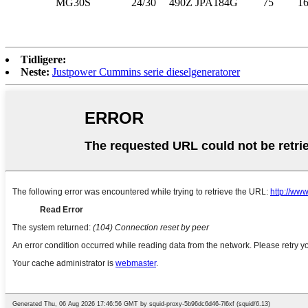
MG30S
24/30
490Z
JPA184G
75
1
Tidligere:
Neste:
Justpower Cummins serie dieselgeneratorer