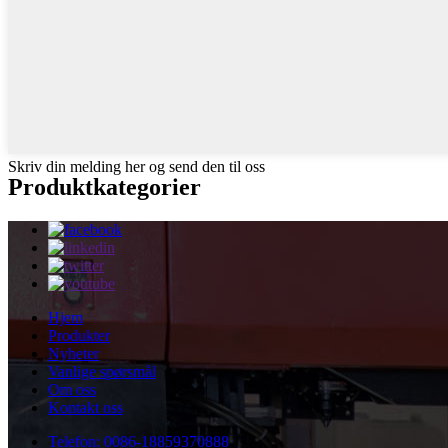
Skriv din melding her og send den til oss
Produktkategorier
Hjem
Produkter
Nyheter
Vanlige spørsmål
Om oss
Kontakt oss
Telefon: 0086-18859370888