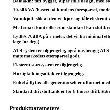
Baldakin: tøft bygget, super stille design, med s
10-30KVA (basert på kundens forespørsel, modell
Vannkjølt: slik at den vil kjøre og tåle ekstrem
Med smart kontroller som standard kan sluttbruke
Lydløs 70dBA på 7 meter, det vil ha minimal eff
lage for deg.)
ATS-system er tilgjengelig, også uavhengig ATS-bo
møte markedets etterspørsel godt.
Eksternt startsystem er tilgjengelig.
Hurtigkoblingsuttak er tilgjengelig.
Enkel å flytte: alle generatorsett er utformet med
Standard drivstofftank er for 8 timers drift.Størr
Produktparametere