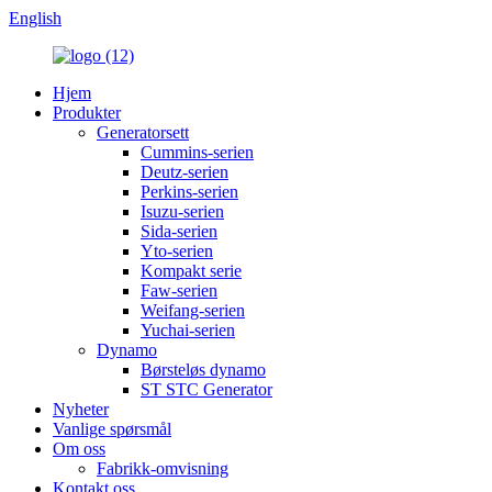
English
Hjem
Produkter
Generatorsett
Cummins-serien
Deutz-serien
Perkins-serien
Isuzu-serien
Sida-serien
Yto-serien
Kompakt serie
Faw-serien
Weifang-serien
Yuchai-serien
Dynamo
Børsteløs dynamo
ST STC Generator
Nyheter
Vanlige spørsmål
Om oss
Fabrikk-omvisning
Kontakt oss