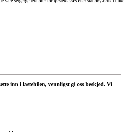
 våre selgergeneratorer for førsteklasses eller standby-bruk i ulike
tte inn i lastebilen, vennligst gi oss beskjed. Vi