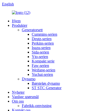
English
Hjem
Produkter
Generatorsett
Cummins-serien
Deutz-serien
Perkins-serien
Isuzu-serien
Sida-serien
Yto-serien
Kompakt serie
Faw-serien
Weifang-serien
Yuchai-serien
Dynamo
Børsteløs dynamo
ST STC Generator
Nyheter
Vanlige spørsmål
Om oss
Fabrikk-omvisning
Kontakt oss