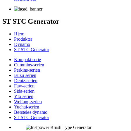
ST STC Generator
Hjem
Produkter
Dynamo
ST STC Generator
Kompakt serie
Cummins-serien
Perkins-serien
Isuzu-serien
Deutz-serien
Faw-serien
Sida-serien
Yto-serien
Weifang-serien
Yuchai-serien
Børsteløs dynamo
ST STC Generator