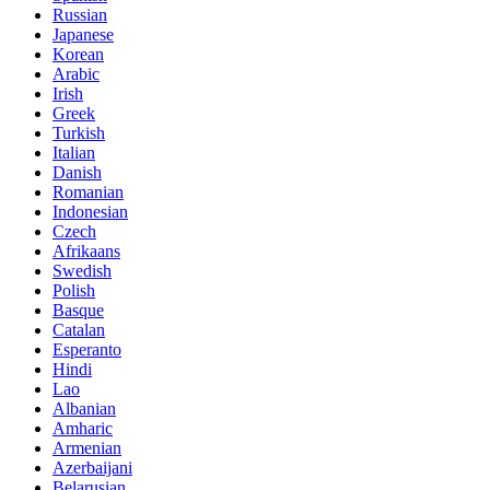
Russian
Japanese
Korean
Arabic
Irish
Greek
Turkish
Italian
Danish
Romanian
Indonesian
Czech
Afrikaans
Swedish
Polish
Basque
Catalan
Esperanto
Hindi
Lao
Albanian
Amharic
Armenian
Azerbaijani
Belarusian