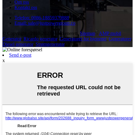
Om oss
Kontakt oss
Telefon: 0086-18859370888
Email: sale@justpowergroup.co
© Copyright - 2010-2023 : Med enerett.
Sitemap
-
AMP mobil
Generator
,
Ricardo generator
,
Generatorer for hjemmet
,
Generatorer
,
Diesel generator
,
Strømgenerator
,
Send e-post
x