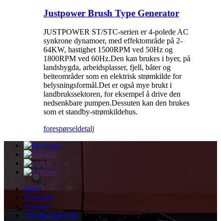
Justpower Brush Type Generator
JUSTPOWER ST/STC-serien er 4-polede AC
synkrone dynamoer, med effektområde på 2-
64KW, hastighet 1500RPM ved 50Hz og
1800RPM ved 60Hz.Den kan brukes i byer, på
landsbygda, arbeidsplasser, fjell, båter og
beiteområder som en elektrisk strømkilde for
belysningsformål.Det er også mye brukt i
landbrukssektoren, for eksempel å drive den
nedsenkbare pumpen.Dessuten kan den brukes
som et standby-strømkildehus.
forespørsel
detalj
Hjem
Produkter
Nyheter
Vanlige spørsmål