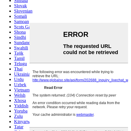
Sinhala
Slovak
Slovenian
Somali
Samoan
Scots Gaelic
Shona
Sindhi
Sundanese
Swahili
Tajik
Tamil
Telugu
Thai
Ukrainian
Urdu
Uzbek
Vietnamese
Welsh
Xhosa
Yiddish
Yoruba
Zulu
Kinyarwanda
Tatar