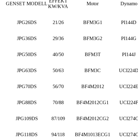
EFFEKT
GENSET MODELL
Motor
Dynamo
KW/KVA
JPG26DS
21/26
BFM3G1
PI144D
JPG36DS
29/36
BFM3G2
PI144G
JPG50DS
40/50
BFM3T
PI144J
JPG63DS
50/63
BFM3C
UCI224
JPG70DS
56/70
BF4M2012
UCI224
JPG88DS
70/88
BF4M2012CG1
UCI224
JPG109DS
87/109
BF4M2012CG2
UCI274
JPG118DS
94/118
BF4M1013ECG1
UCI274