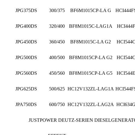
JPG375DS
300/375
BF6M1015CP-LA G
HCI444F
JPG400DS
320/400
BF8M1015C-LAG1A
HCI444
JPG450DS
360/450
BF8M1015C-LA G2
HCI544
JPG500DS
400/500
BF8M1015CP-LA G2
HCI544
JPG560DS
450/560
BF8M1015CP-LA G5
HCI544
JPG625DS
500/625
HC12V132ZL-LAG1A
HCI544F
JPA750DS
600/750
HC12V132ZL-LAG2A
HCI634
JUSTPOWER DEUTZ-SERIEN DIESELGENERATO