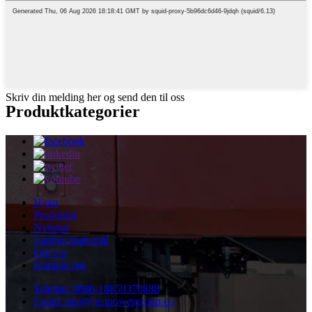
Skriv din melding her og send den til oss
Produktkategorier
Hjem
Produkter
Nyheter
Vanlige spørsmål
Om oss
Kontakt oss
Telefon: 0086-18859370888
Email: sale@justpowergroup.co