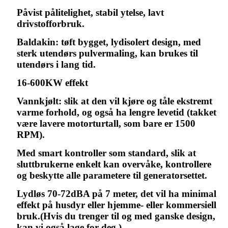
Påvist pålitelighet, stabil ytelse, lavt
drivstofforbruk.
Baldakin: tøft bygget, lydisolert design, med
sterk utendørs pulvermaling, kan brukes til
utendørs i lang tid.
16-600KW effekt
Vannkjølt: slik at den vil kjøre og tåle ekstremt
varme forhold, og også ha lengre levetid (takket
være lavere motorturtall, som bare er 1500
RPM).
Med smart kontroller som standard, slik at
sluttbrukerne enkelt kan overvåke, kontrollere
og beskytte alle parametere til generatorsettet.
Lydløs 70-72dBA på 7 meter, det vil ha minimal
effekt på husdyr eller hjemme- eller kommersiell
bruk.(Hvis du trenger til og med ganske design,
kan vi også lage for deg.)