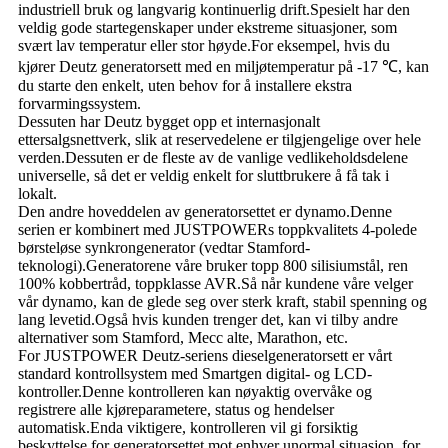
industriell bruk og langvarig kontinuerlig drift.Spesielt har den
veldig gode startegenskaper under ekstreme situasjoner, som
svært lav temperatur eller stor høyde.For eksempel, hvis du
kjører Deutz generatorsett med en miljøtemperatur på -17 ℃, kan
du starte den enkelt, uten behov for å installere ekstra
forvarmingssystem.
Dessuten har Deutz bygget opp et internasjonalt
ettersalgsnettverk, slik at reservedelene er tilgjengelige over hele
verden.Dessuten er de fleste av de vanlige vedlikeholdsdelene
universelle, så det er veldig enkelt for sluttbrukere å få tak i
lokalt.
Den andre hoveddelen av generatorsettet er dynamo.Denne
serien er kombinert med JUSTPOWERs toppkvalitets 4-polede
børsteløse synkrongenerator (vedtar Stamford-
teknologi).Generatorene våre bruker topp 800 silisiumstål, ren
100% kobbertråd, toppklasse AVR.Så når kundene våre velger
vår dynamo, kan de glede seg over sterk kraft, stabil spenning og
lang levetid.Også hvis kunden trenger det, kan vi tilby andre
alternativer som Stamford, Mecc alte, Marathon, etc.
For JUSTPOWER Deutz-seriens dieselgeneratorsett er vårt
standard kontrollsystem med Smartgen digital- og LCD-
kontroller.Denne kontrolleren kan nøyaktig overvåke og
registrere alle kjøreparametere, status og hendelser
automatisk.Enda viktigere, kontrolleren vil gi forsiktig
beskyttelse for generatorsettet mot enhver unormal situasjon, for