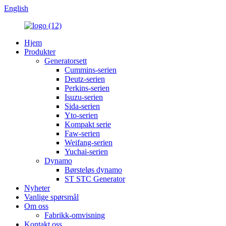
English
Hjem
Produkter
Generatorsett
Cummins-serien
Deutz-serien
Perkins-serien
Isuzu-serien
Sida-serien
Yto-serien
Kompakt serie
Faw-serien
Weifang-serien
Yuchai-serien
Dynamo
Børsteløs dynamo
ST STC Generator
Nyheter
Vanlige spørsmål
Om oss
Fabrikk-omvisning
Kontakt oss