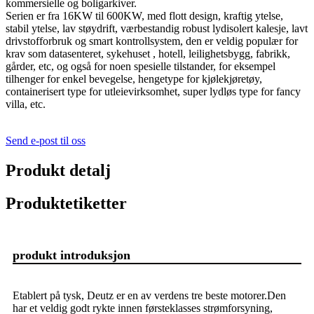
kommersielle og boligarkiver.
Serien er fra 16KW til 600KW, med flott design, kraftig ytelse,
stabil ytelse, lav støydrift, værbestandig robust lydisolert kalesje, lavt
drivstofforbruk og smart kontrollsystem, den er veldig populær for
krav som datasenteret, sykehuset , hotell, leilighetsbygg, fabrikk,
gårder, etc, og også for noen spesielle tilstander, for eksempel
tilhenger for enkel bevegelse, hengetype for kjølekjøretøy,
containerisert type for utleievirksomhet, super lydløs type for fancy
villa, etc.
Send e-post til oss
Produkt detalj
Produktetiketter
produkt introduksjon
Etablert på tysk, Deutz er en av verdens tre beste motorer.Den
har et veldig godt rykte innen førsteklasses strømforsyning,