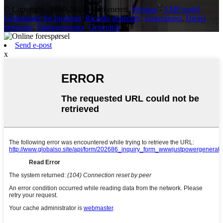
© Copyright - 2010-2023 : Med enerett.
Sitemap
-
AMP mobil
Generatorer for hjemmet
,
Ricardo generator
,
Generatorer
,
Diesel
generator
,
Strømgenerator
,
Generator
,
Send e-post
x