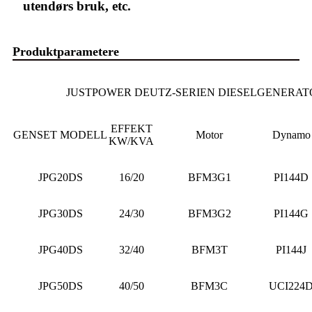
utendørs bruk, etc.
Produktparametere
JUSTPOWER DEUTZ-SERIEN DIESELGENERATO
EFFEKT
GENSET MODELL
Motor
Dynamo
KW/KVA
JPG20DS
16/20
BFM3G1
PI144D
JPG30DS
24/30
BFM3G2
PI144G
JPG40DS
32/40
BFM3T
PI144J
JPG50DS
40/50
BFM3C
UCI224